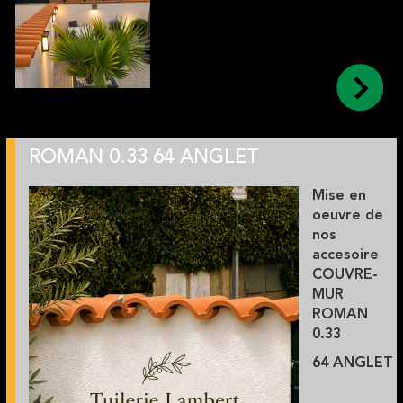
ROMAN 0.33 64 ANGLET
Mise en
oeuvre de
nos
accesoire
COUVRE-
MUR
ROMAN
0.33
64 ANGLET