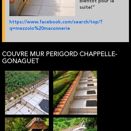
bientôt pour la
suite!"
https://www.facebook.com/search/top/?
q=mezzolo%20maconnerie
COUVRE MUR PERIGORD CHAPPELLE-
GONAGUET