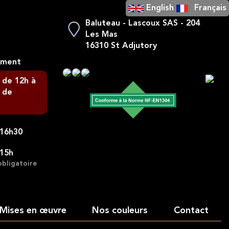
English
Français
Baluteau - Lascoux SAS - 204
Les Mas
16310 St Adjutory
ement
 de 12h à
 de
-16h30
-15h
obligatoire
Mises en œuvre
Nos couleurs
Contact