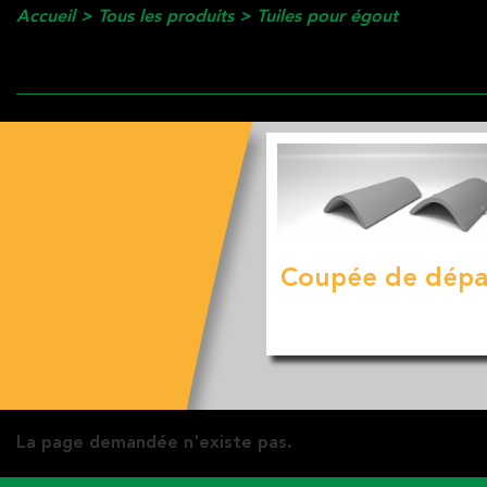
Accueil
>
Tous les produits
>
Tuiles pour égout
Coupée de dépa
La page demandée n'existe pas.