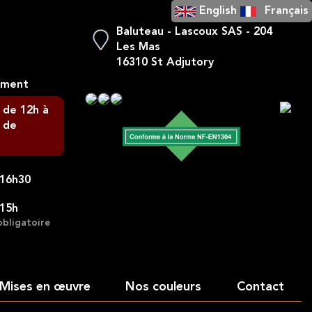
English
Français
Baluteau - Lascoux SAS - 204
Les Mas
16310 St Adjutory
ement
 de 12h à
 de
-16h30
-15h
obligatoire
Mises en œuvre
Nos couleurs
Contact