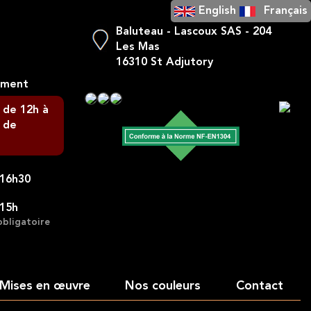
English
Français
Baluteau - Lascoux SAS - 204
Les Mas
16310 St Adjutory
ement
 de 12h à
 de
-16h30
-15h
obligatoire
Mises en œuvre
Nos couleurs
Contact